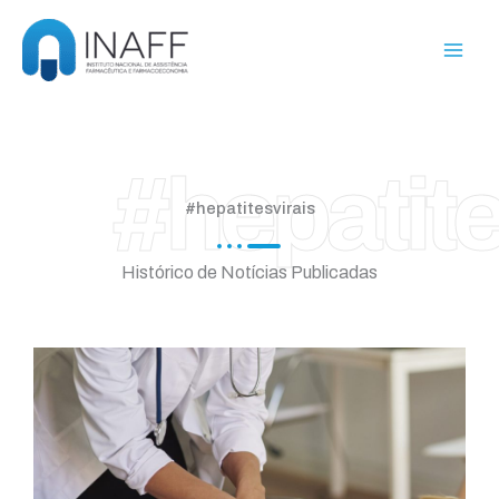
Ir
para
o
conteúdo
#hepatite
#hepatitesvirais
Histórico de Notícias Publicadas